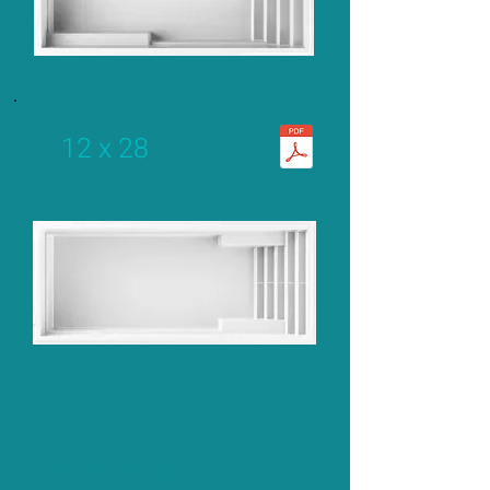
12 x 28
Fond incliné