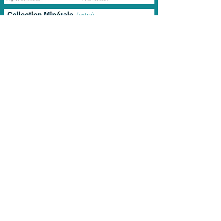
(extra)
Modèles disponibles :
9 x 28
9 x 31
9 x 34
9 x 37
Obtenir un devis
Promotions