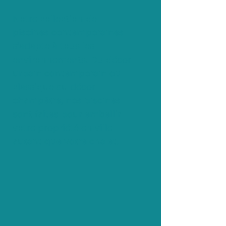
Notre collection de
piscines contemporaines
s’adapte à tous les
environnements. Du décor
urbain contemporain ou
classique au décor
champêtre, nos piscines
sont faites pour embellir
votre propriété en ville
autant que votre chalet.