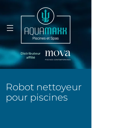
Distributeur
affilié
Robot nettoyeur
pour piscines