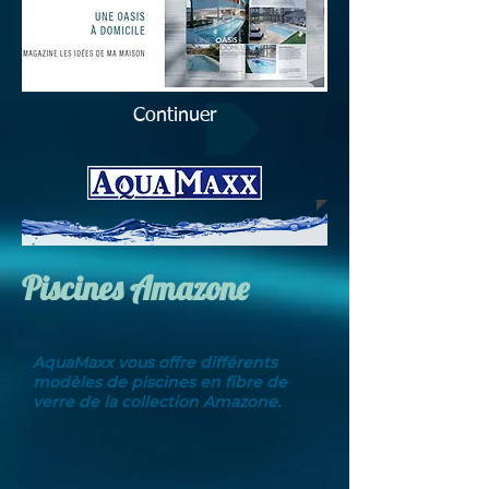
Continuer
Piscines Amazone
AquaMaxx vous offre différents
modèles de piscines en fibre de
verre de la collection Amazone.